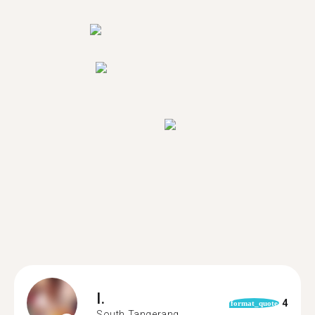
I.
4
format_quote
South Tangerang