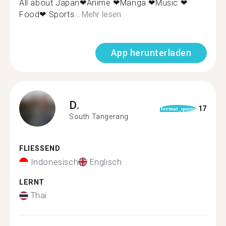
All about Japan❤Anime ❤Manga ❤Music ❤
Food❤ Sports...
Mehr lesen
App herunterladen
D.
17
format_quote
South Tangerang
FLIESSEND
Indonesisch
Englisch
LERNT
Thai