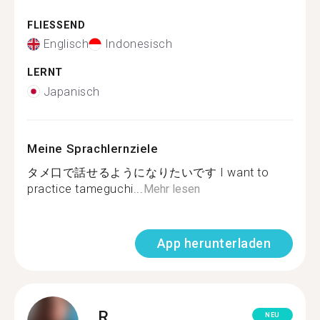
FLIESSEND
Englisch
Indonesisch
LERNT
Japanisch
Meine Sprachlernziele
タメ口で話せるようになりたいです I want to
practice tameguchi...
Mehr lesen
App herunterladen
R.
NEU