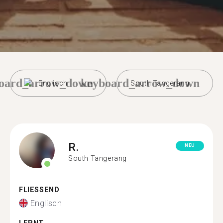
oard_arrow_down
keyboard_arrow_down
Englisch
South Tangerang
R.
NEU
South Tangerang
FLIESSEND
Englisch