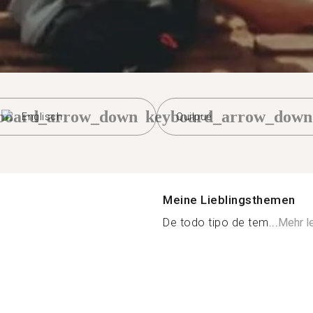
board_arrow_down
keyboard_arrow_down
Englisch
Quilpué
Meine Lieblingsthemen
De todo tipo de tem...
Mehr l