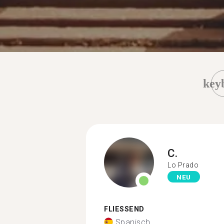
key
C.
Lo Prado
NEU
FLIESSEND
Spanisch