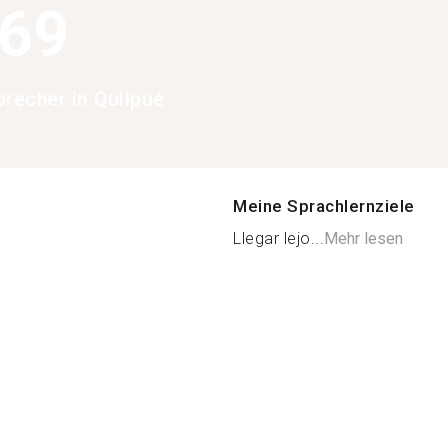
369
precher in Quilpué
Meine Sprachlernziele
Llegar lejo...
Mehr lesen