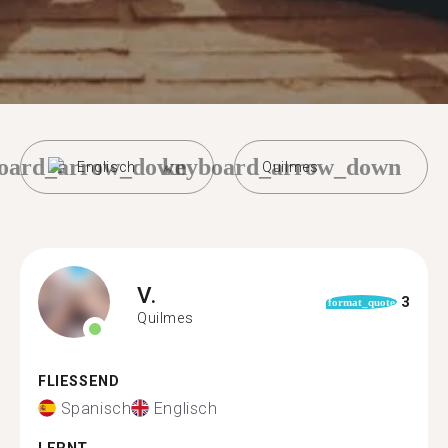
oard_arrow_down
keyboard_arrow_down
Englisch
Quilmes
V.
3
format_quote
Quilmes
FLIESSEND
Spanisch
Englisch