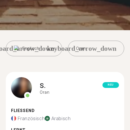
oard_arrow_down
keyboard_arrow_down
Englisch
Oran
S.
NEU
Oran
FLIESSEND
Französisch
Arabisch