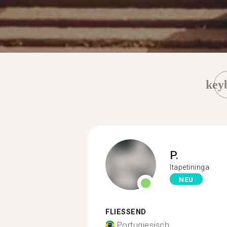
key
P.
Itapetininga
NEU
FLIESSEND
Portugiesisch