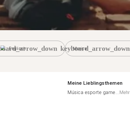
board_arrow_down
keyboard_arrow_down
Englisch
Marica
Meine Lieblingsthemen
Música esporte game...
Mehr