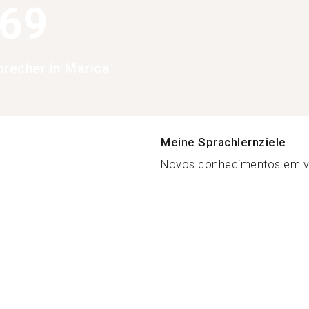
369
precher in Marica
Meine Sprachlernziele
Novos conhecimentos em vár