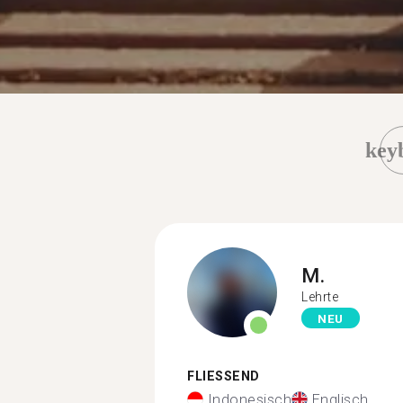
key
M.
Lehrte
NEU
FLIESSEND
Indonesisch
Englisch