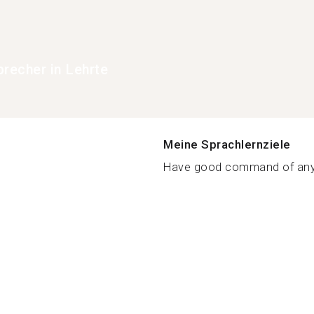
precher in Lehrte
Meine Sprachlernziele
Have good command of any 