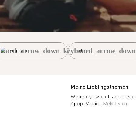
board_arrow_down
keyboard_arrow_down
Englisch
Lehrte
Meine Lieblingsthemen
Weather, Twoset, Japanese 
Kpop, Music...
Mehr lesen