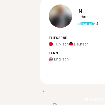
N.
Lehrte
2
format_quote
FLIESSEND
Türkisch
Deutsch
LERNT
Englisch
Finde mehr 