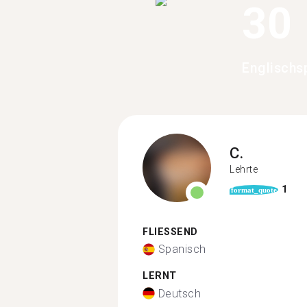
30
Englischs
C.
Lehrte
1
format_quote
FLIESSEND
Spanisch
LERNT
Deutsch