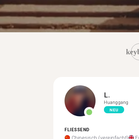
key
L.
Huanggang
NEU
FLIESSEND
Chinesisch (vereinfacht)
E