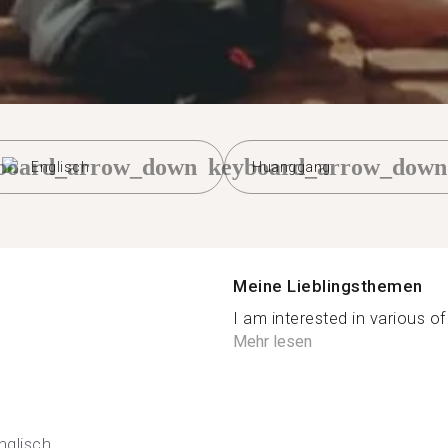
board_arrow_down
keyboard_arrow_down
Englisch
Huanggang
Meine Lieblingsthemen
I am interested in various of
Mehr lesen
nglisch