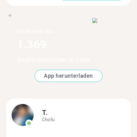
Finde mehr als
1.369
Englischsprecher in Chuo
App herunterladen
T.
Chofu