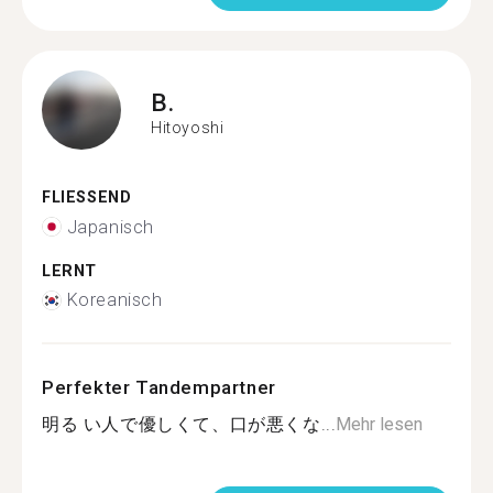
B.
Hitoyoshi
FLIESSEND
Japanisch
LERNT
Koreanisch
Perfekter Tandempartner
明る い人で優しくて、口が悪くな...
Mehr lesen