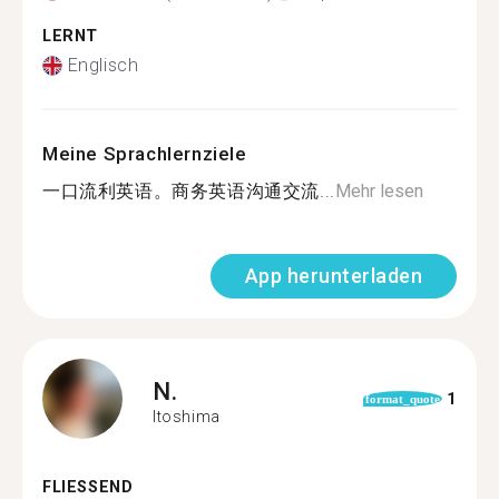
LERNT
Englisch
Meine Sprachlernziele
一口流利英语。商务英语沟通交流...
Mehr lesen
App herunterladen
N.
1
format_quote
Itoshima
FLIESSEND