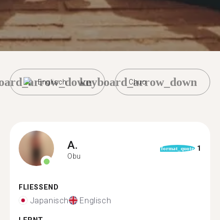
oard_arrow_down
keyboard_arrow_down
Englisch
Chuo
A.
1
format_quote
Obu
FLIESSEND
Japanisch
Englisch