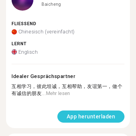
Baicheng
FLIESSEND
Chinesisch (vereinfacht)
LERNT
Englisch
Idealer Gesprächspartner
互相学习，彼此坦诚，互相帮助，友谊第一，做个
有诚信的朋友...
Mehr lesen
App herunterladen