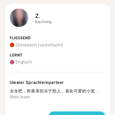
Z.
Baicheng
FLIESSEND
Chinesisch (vereinfacht)
LERNT
Englisch
Idealer Sprachlernpartner
女生吧，和善亲切乐于助人，喜欢可爱的小宠...
Mehr lesen