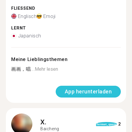
FLIESSEND
Englisch
Emoji
LERNT
Japanisch
Meine Lieblingsthemen
画画，唱...
Mehr lesen
App herunterladen
X.
2
format_quote
Baicheng