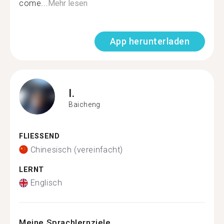
come...
Mehr lesen
App herunterladen
I.
Baicheng
FLIESSEND
Chinesisch (vereinfacht)
LERNT
Englisch
Meine Sprachlernziele