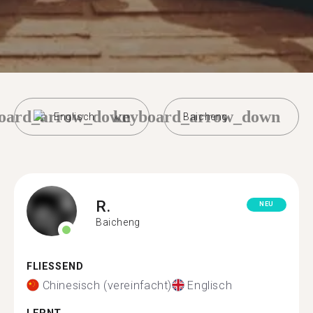
oard_arrow_down
keyboard_arrow_down
Englisch
Baicheng
R.
NEU
Baicheng
FLIESSEND
Chinesisch (vereinfacht)
Englisch