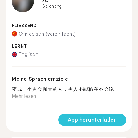
Baicheng
FLIESSEND
Chinesisch (vereinfacht)
LERNT
Englisch
Meine Sprachlernziele
变成一个更会聊天的人，男人不能输在不会说...
Mehr lesen
App herunterladen