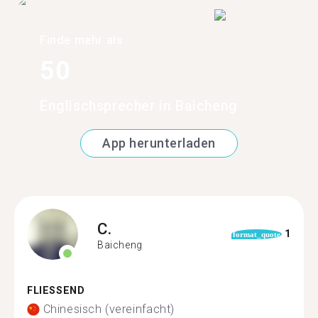
Finde mehr als
50
Englischsprecher in Baicheng
App herunterladen
C.
1
format_quote
Baicheng
FLIESSEND
Chinesisch (vereinfacht)