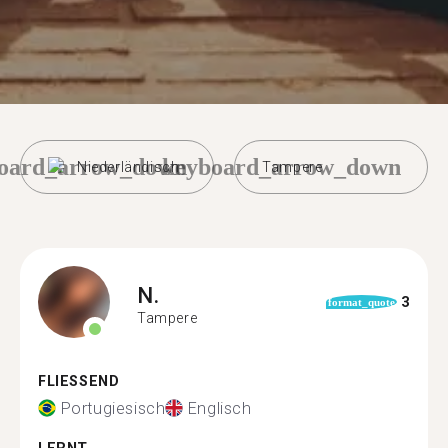
oard_arrow_down
keyboard_arrow_down
Niederländisch
Tampere
N.
3
format_quote
Tampere
FLIESSEND
Portugiesisch
Englisch