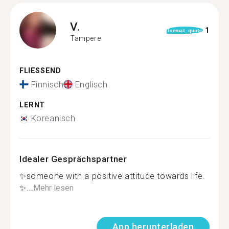
V.
1
format_quote
Tampere
FLIESSEND
Finnisch
Englisch
LERNT
Koreanisch
Idealer Gesprächspartner
✨️someone with a positive attitude towards life.
✨...
Mehr lesen
App herunterladen