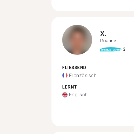
X.
Roanne
3
format_quote
FLIESSEND
Französisch
LERNT
Englisch