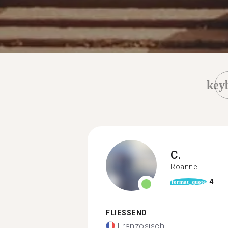
key
C.
Roanne
4
format_quote
FLIESSEND
Französisch