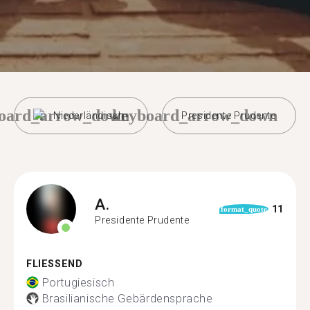
oard_arrow_down
keyboard_arrow_down
Niederländisch
Presidente Prudente
A.
11
format_quote
Presidente Prudente
FLIESSEND
Portugiesisch
Brasilianische Gebärdensprache