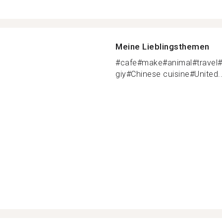
Meine Lieblingsthemen
#cafe#make#animal#travel#
giy#Chinese cuisine#United..