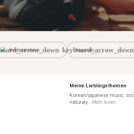
board_arrow_down
keyboard_arrow_down
Niederländisch
Nagasaki
Meine Lieblingsthemen
Korean/japanese music, cooki
naturaly...
Mehr lesen