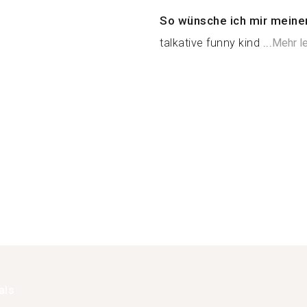
So wünsche ich mir meine
talkative funny kind ...
Mehr l
als