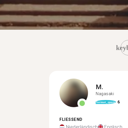
key
M.
Nagasaki
6
format_quote
FLIESSEND
Niederländisch
Englisch