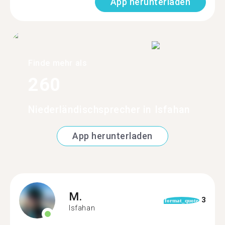
App herunterladen
Finde mehr als
260
Niederländischsprecher in Isfahan
App herunterladen
M.
3
format_quote
Isfahan