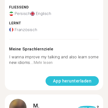
FLIESSEND
Persisch
Englisch
LERNT
Französisch
Meine Sprachlernziele
I wanna improve my talking and also learn some
new idioms...
Mehr lesen
App herunterladen
M.
2
format_quote