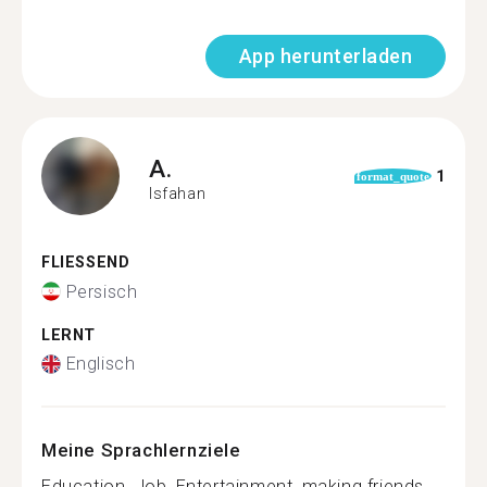
App herunterladen
A.
1
format_quote
Isfahan
FLIESSEND
Persisch
LERNT
Englisch
Meine Sprachlernziele
Education ,Job, Entertainment ,making friends