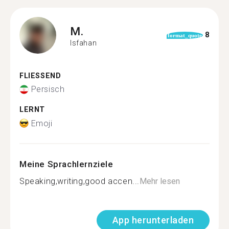
M.
8
format_quote
Isfahan
FLIESSEND
Persisch
LERNT
Emoji
Meine Sprachlernziele
Speaking,writing,good accen...
Mehr lesen
App herunterladen