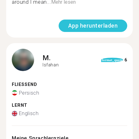
around I mean...
Mehr lesen
App herunterladen
M.
6
format_quote
Isfahan
FLIESSEND
Persisch
LERNT
Englisch
Meine Sprachlernziele