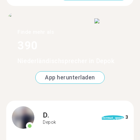
Finde mehr als
390
Niederländischsprecher in Depok
App herunterladen
D.
3
format_quote
Depok