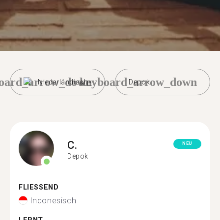
oard_arrow_down
keyboard_arrow_down
Niederländisch
Depok
C.
NEU
Depok
FLIESSEND
Indonesisch