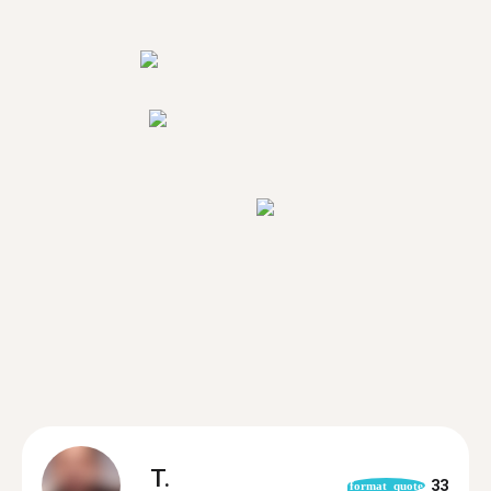
T.
33
format_quote