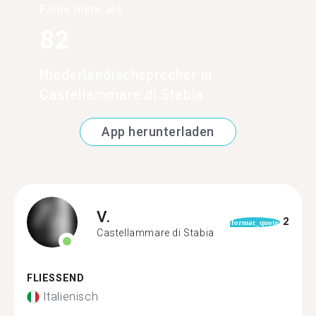
Finde mehr als
82
Niederländischsprecher in
Castellammare di Stabia
App herunterladen
V.
2
format_quote
Castellammare di Stabia
FLIESSEND
Italienisch