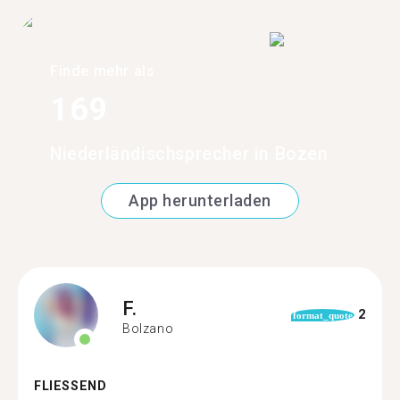
Finde mehr als
169
Niederländischsprecher in Bozen
App herunterladen
F.
2
format_quote
Bolzano
FLIESSEND