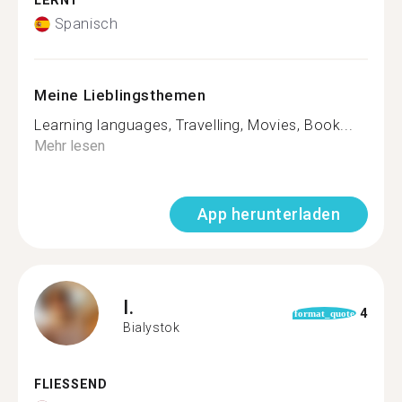
LERNT
Spanisch
Meine Lieblingsthemen
Learning languages, Travelling, Movies, Book...
Mehr lesen
App herunterladen
I.
4
format_quote
Bialystok
FLIESSEND