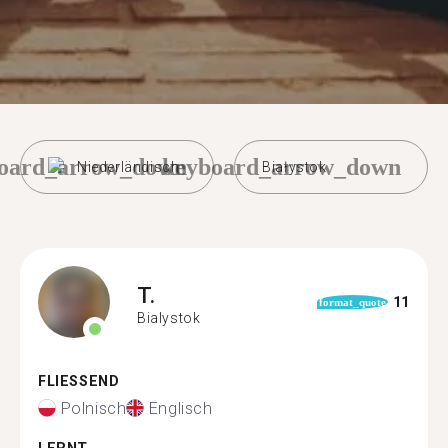
oard_arrow_down
keyboard_arrow_down
Niederländisch
Białystok
T.
11
format_quote
Bialystok
FLIESSEND
Polnisch
Englisch