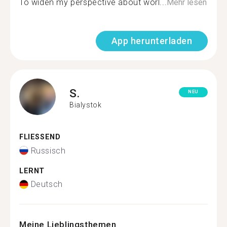
To widen my perspective about worl...
Mehr lesen
App herunterladen
S.
NEU
Bialystok
FLIESSEND
Russisch
LERNT
Deutsch
Meine Lieblingsthemen