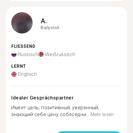
A.
Bialystok
FLIESSEND
Russisch
Weißrussisch
LERNT
Englisch
Idealer Gesprächspartner
Имеет цель, позитивный, уверенный,
знающий себе цену собеседни...
Mehr lesen