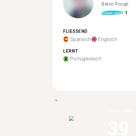
Baton Rouge
1
format_quote
FLIESSEND
Spanisch
Englisch
LERNT
Portugiesisch
Finde mehr 
39