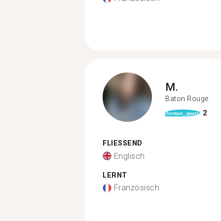
M.
Baton Rouge
2
format_quote
FLIESSEND
Englisch
LERNT
Französisch