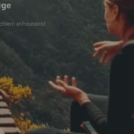
uge
achlern anfreundest