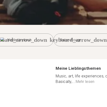
board_arrow_down
keyboard_arrow_down
Niederländisch
Baton Rouge
Meine Lieblingsthemen
Music, art, life experiences,
Basically,...
Mehr lesen