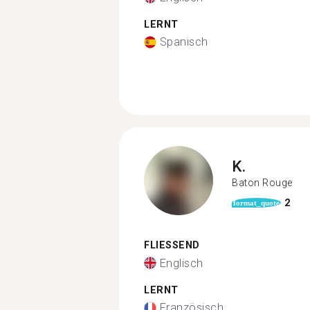
LERNT
Spanisch
K.
Baton Rouge
2
format_quote
FLIESSEND
Englisch
LERNT
Französisch