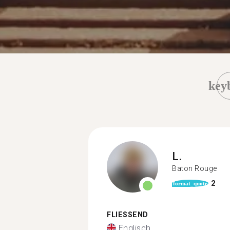
key
L.
Baton Rouge
2
format_quote
FLIESSEND
Englisch