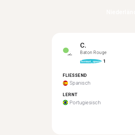
Niederlän
C.
Baton Rouge
1
format_quote
FLIESSEND
Spanisch
LERNT
Portugiesisch