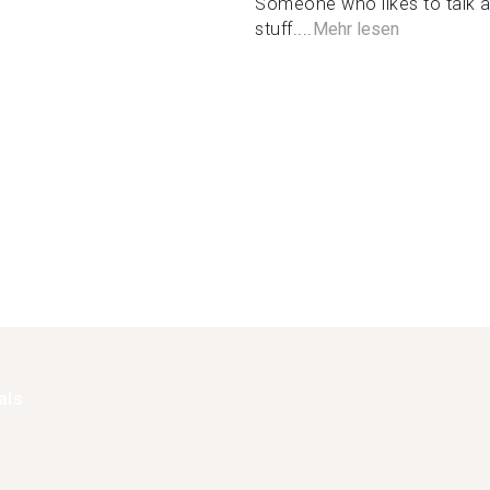
Someone who likes to talk 
stuff....
Mehr lesen
als