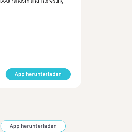
about random and interesting
App herunterladen
App herunterladen