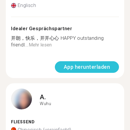
Englisch
Idealer Gesprächspartner
开朗，快乐，开开心心 HAPPY outstanding
friendl...
Mehr lesen
App herunterladen
A.
Wuhu
FLIESSEND
Chinesisch (vereinfacht)