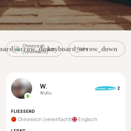
Chinesisch
oard_arrow_down
keyboard_arrow_down
Wuhu
(vereinfacht)
W.
2
format_quote
Wuhu
FLIESSEND
Chinesisch (vereinfacht)
Englisch