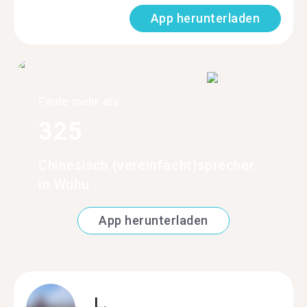
App herunterladen
Finde mehr als
325
Chinesisch (vereinfacht)sprecher
in Wuhu
App herunterladen
L.