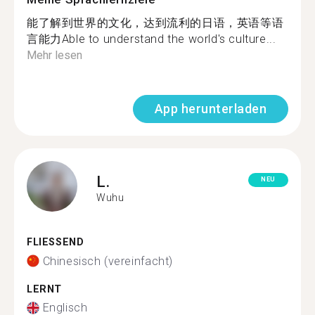
能了解到世界的文化，达到流利的日语，英语等语
言能力Able to understand the world's culture...
Mehr lesen
App herunterladen
L.
NEU
Wuhu
FLIESSEND
Chinesisch (vereinfacht)
LERNT
Englisch