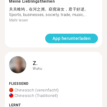
Meine Lieblingsthemen
关关雎鸠，在河之洲。窈窕淑女，君子好逑。
Sports, businesses, society, trade, music,...
Mehr lesen
App herunterladen
Z.
Wuhu
FLIESSEND
Chinesisch (vereinfacht)
Chinesisch (Traditionell)
LERNT