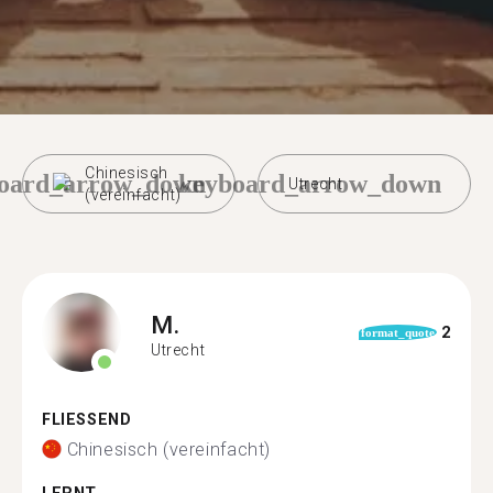
Chinesisch
oard_arrow_down
keyboard_arrow_down
Utrecht
(vereinfacht)
M.
2
format_quote
Utrecht
FLIESSEND
Chinesisch (vereinfacht)