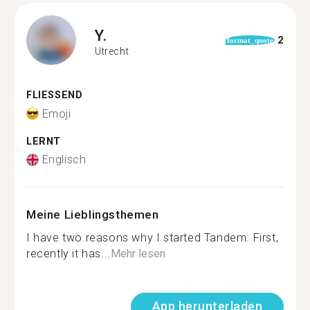
Y.
2
format_quote
Utrecht
FLIESSEND
Emoji
LERNT
Englisch
Meine Lieblingsthemen
I have two reasons why I started Tandem. First,
recently it has...
Mehr lesen
App herunterladen