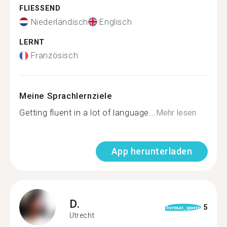
FLIESSEND
Niederländisch
Englisch
LERNT
Französisch
Meine Sprachlernziele
Getting fluent in a lot of language...
Mehr lesen
App herunterladen
D.
5
format_quote
Utrecht