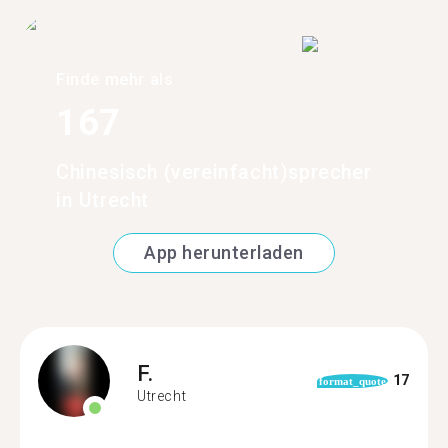
Finde mehr als
167
Chinesisch (vereinfacht)sprecher
in Utrecht
App herunterladen
F.
17
format_quote
Utrecht