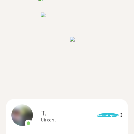
T.
3
format_quote
Utrecht