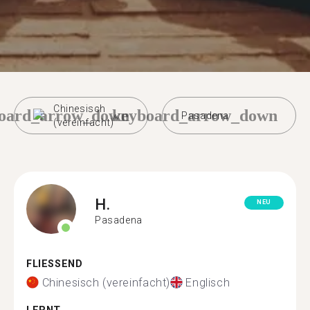
Chinesisch
oard_arrow_down
keyboard_arrow_down
Pasadena
(vereinfacht)
H.
NEU
Pasadena
FLIESSEND
Chinesisch (vereinfacht)
Englisch