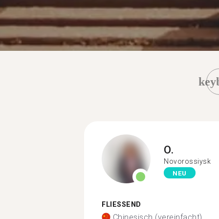
key
O.
Novorossiysk
NEU
FLIESSEND
Chinesisch (vereinfacht)