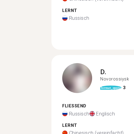
LERNT
Russisch
D.
Novorossiysk
3
format_quote
FLIESSEND
Russisch
Englisch
LERNT
Chinesisch (vereinfacht)