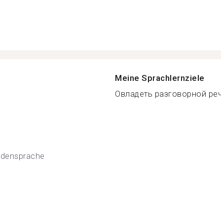
Meine Sprachlernziele
Овладеть разговорной реч
rdensprache