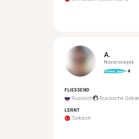
A.
Novorossiysk
4
format_quote
FLIESSEND
Russisch
Russische Gebä
LERNT
Türkisch