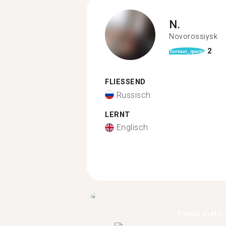
N.
Novorossiysk
2
format_quote
FLIESSEND
Russisch
LERNT
Englisch
Finde mehr 