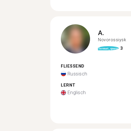
A.
Novorossiysk
3
format_quote
FLIESSEND
Russisch
LERNT
Englisch