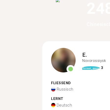
24
Chinesisc
E.
Novorossiysk
3
format_quote
FLIESSEND
Russisch
LERNT
Deutsch