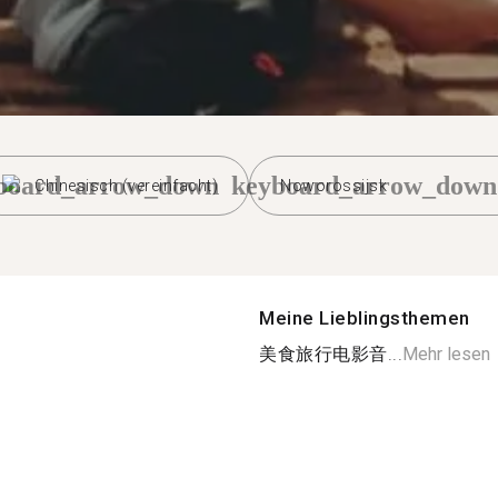
board_arrow_down
keyboard_arrow_down
Chinesisch (vereinfacht)
Noworossijsk
Meine Lieblingsthemen
美食旅行电影音...
Mehr lesen