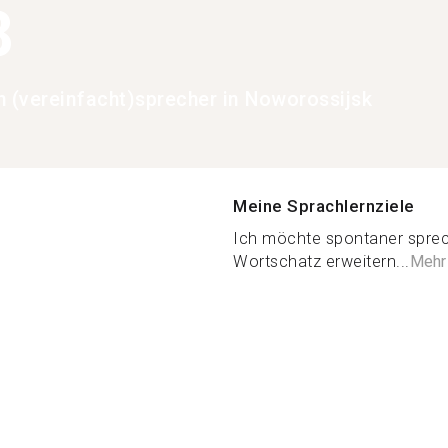
8
h (vereinfacht)sprecher in Noworossijsk
Meine Sprachlernziele
Ich möchte spontaner sprec
Wortschatz erweitern...
Mehr