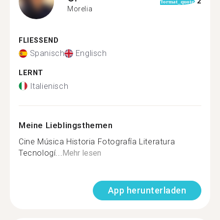
2
format_quote
Morelia
FLIESSEND
Spanisch
Englisch
LERNT
Italienisch
Meine Lieblingsthemen
Cine Música Historia Fotografía Literatura
Tecnologí...
Mehr lesen
App herunterladen