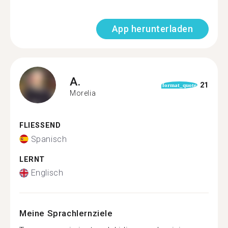
App herunterladen
A.
21
format_quote
Morelia
FLIESSEND
Spanisch
LERNT
Englisch
Meine Sprachlernziele