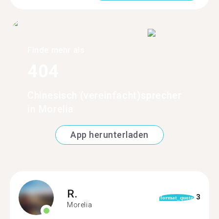
Finde mehr als
404
Chinesisch (vereinfacht)sprecher
in Morelia
App herunterladen
R.
3
format_quote
Morelia