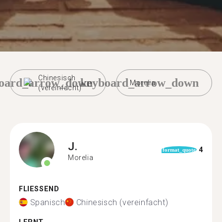
Chinesisch
oard_arrow_down
keyboard_arrow_down
Morelia
(vereinfacht)
J.
4
format_quote
Morelia
FLIESSEND
Spanisch
Chinesisch (vereinfacht)