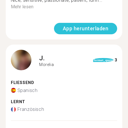
Nice, sensitive, passionate, patient, funn...
Mehr lesen
App herunterladen
J.
3
format_quote
Morelia
FLIESSEND
Spanisch
LERNT
Französisch