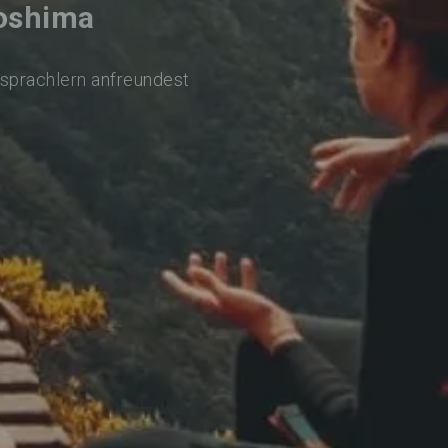
goshima
rsprachlern anfreundest