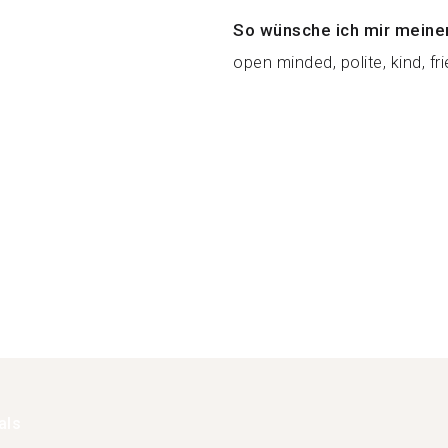
So wünsche ich mir meine
open minded, polite, kind, frie
als