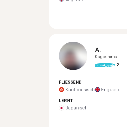
A.
Kagoshima
2
format_quote
FLIESSEND
Kantonesisch
Englisch
LERNT
Japanisch