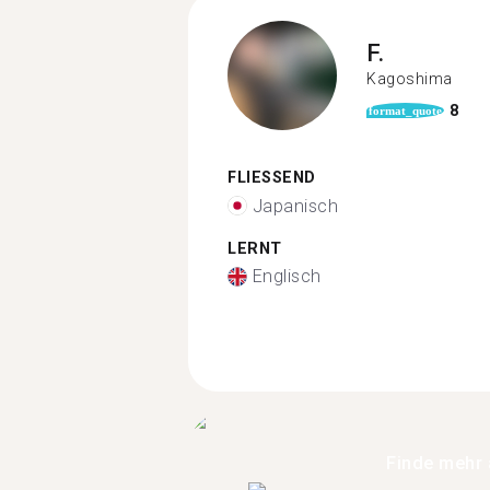
F.
Kagoshima
8
format_quote
FLIESSEND
Japanisch
LERNT
Englisch
Finde mehr 