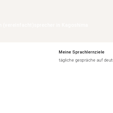
h (vereinfacht)sprecher in Kagoshima
Meine Sprachlernziele
tägliche gespräche auf deuts