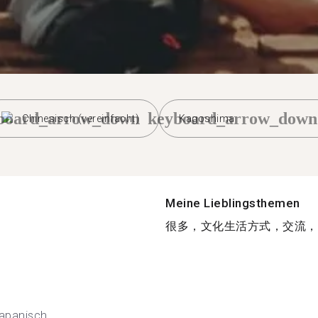
board_arrow_down
keyboard_arrow_down
Chinesisch (vereinfacht)
Kagoshima
Meine Lieblingsthemen
很多，文化生活方式，交流，好
apanisch