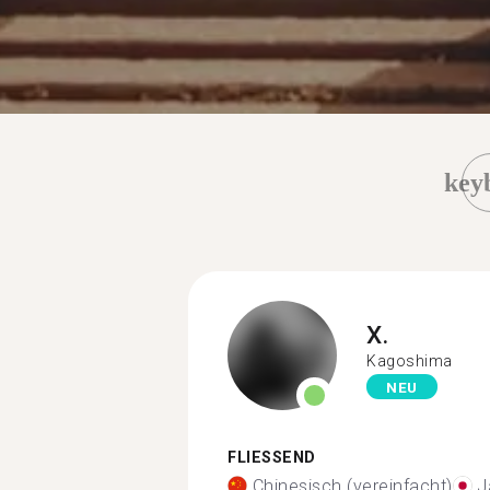
key
X.
Kagoshima
NEU
FLIESSEND
Chinesisch (vereinfacht)
J