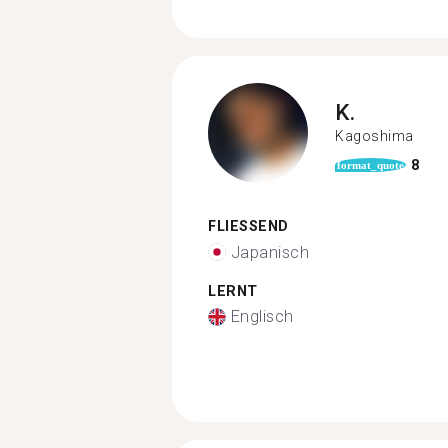
K.
Kagoshima
8
format_quote
FLIESSEND
Japanisch
LERNT
Englisch