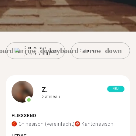
Chinesisch
oard_arrow_down
keyboard_arrow_down
Gatineau
(vereinfacht)
Z.
NEU
Gatineau
FLIESSEND
Chinesisch (vereinfacht)
Kantonesisch