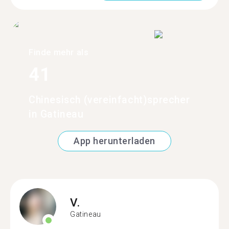
Finde mehr als
41
Chinesisch (vereinfacht)sprecher
in Gatineau
App herunterladen
V.
Gatineau