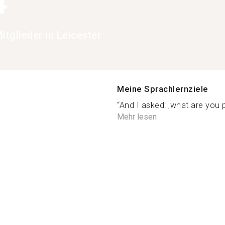
4
tglieder in Leicester
Meine Sprachlernziele
“And I asked: ,what are you pl
Mehr lesen