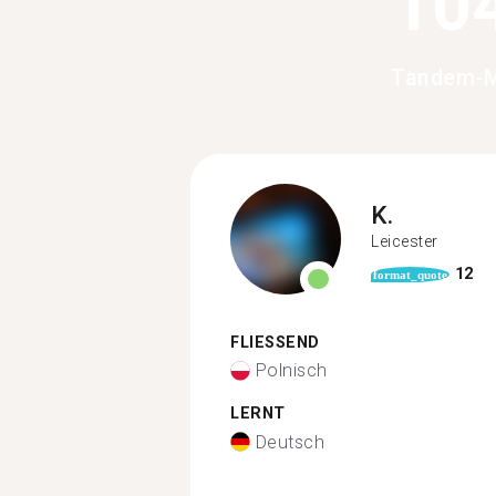
10
Tandem-Mi
K.
Leicester
12
format_quote
FLIESSEND
Polnisch
LERNT
Deutsch