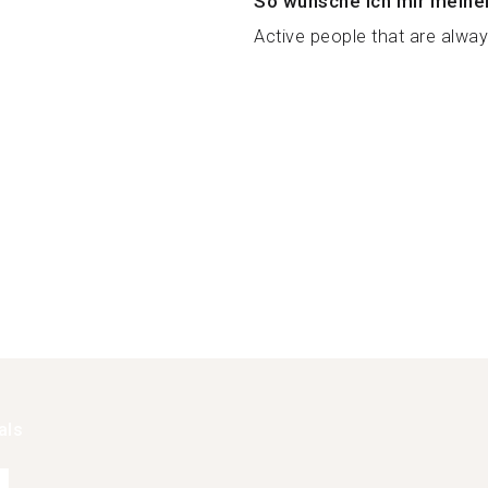
So wünsche ich mir meine
Active people that are alway
als