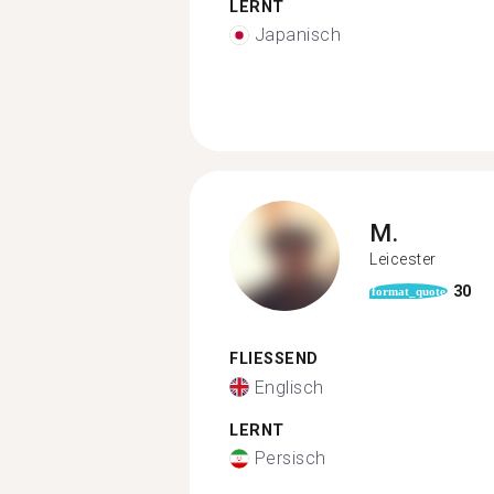
LERNT
Japanisch
M.
Leicester
30
format_quote
FLIESSEND
Englisch
LERNT
Persisch