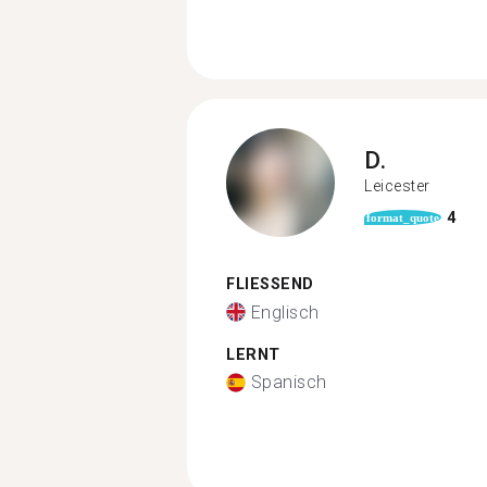
D.
Leicester
4
format_quote
FLIESSEND
Englisch
LERNT
Spanisch