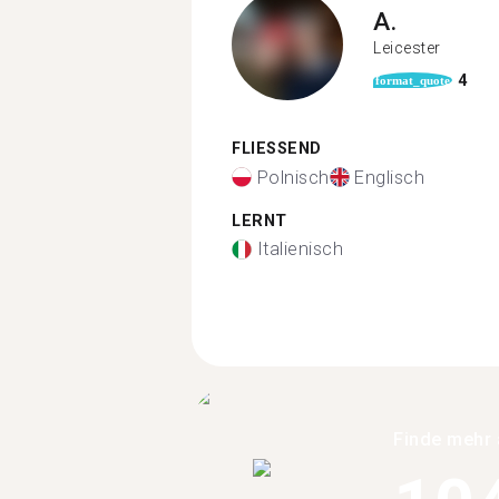
A.
Leicester
4
format_quote
FLIESSEND
Polnisch
Englisch
LERNT
Italienisch
Finde mehr 