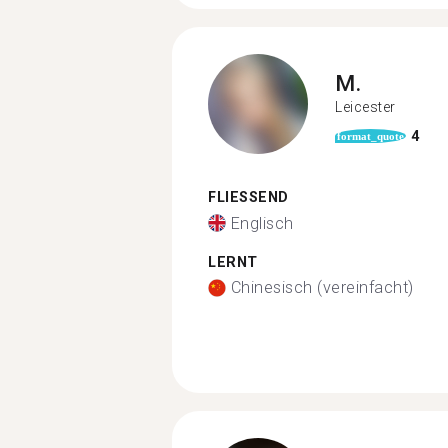
M.
Leicester
4
format_quote
FLIESSEND
Englisch
LERNT
Chinesisch (vereinfacht)