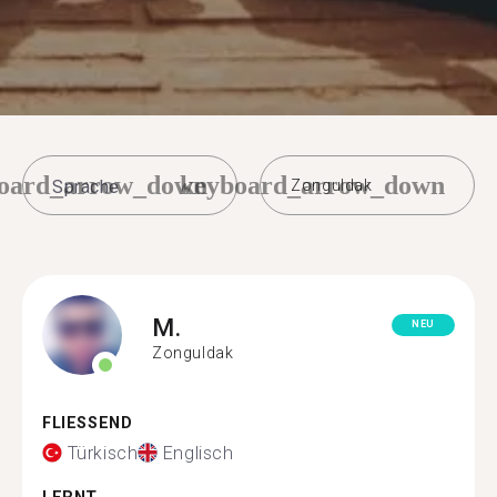
oard_arrow_down
keyboard_arrow_down
Zonguldak
M.
NEU
Zonguldak
FLIESSEND
Türkisch
Englisch