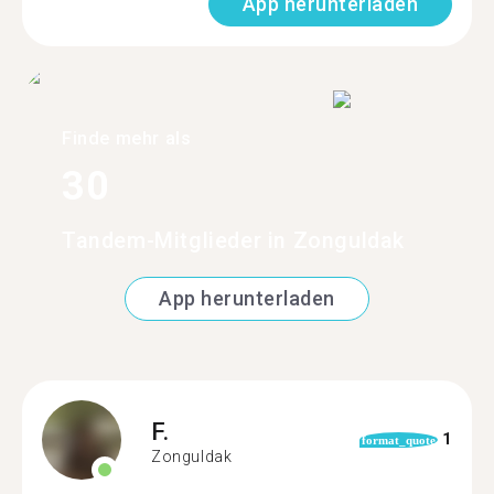
App herunterladen
Finde mehr als
30
Tandem-Mitglieder in Zonguldak
App herunterladen
F.
1
format_quote
Zonguldak