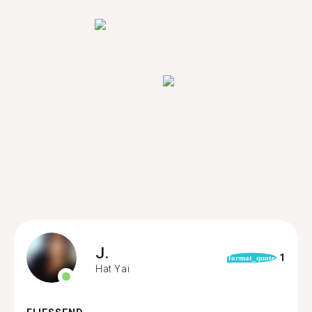
J.
1
format_quote
Hat Yai