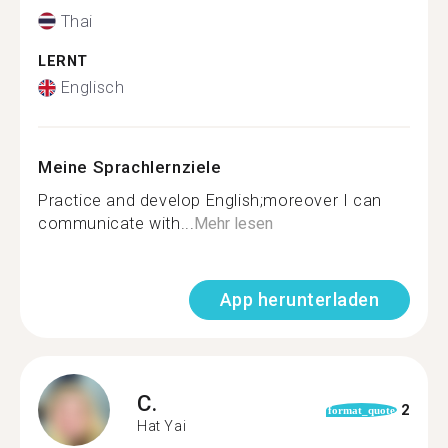
Thai
LERNT
Englisch
Meine Sprachlernziele
Practice and develop English;moreover I can
communicate with...
Mehr lesen
App herunterladen
C.
2
format_quote
Hat Yai