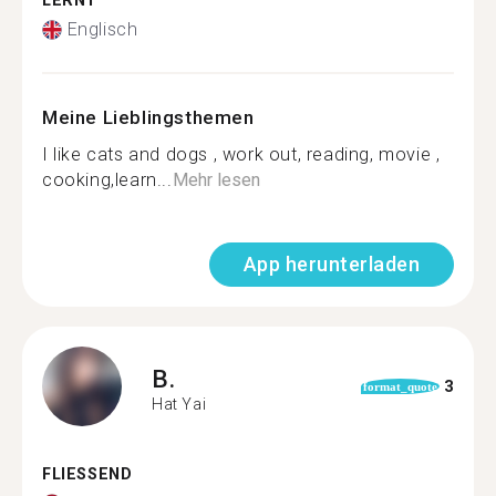
LERNT
Englisch
Meine Lieblingsthemen
I like cats and dogs , work out, reading, movie ,
cooking,learn...
Mehr lesen
App herunterladen
B.
3
format_quote
Hat Yai
FLIESSEND