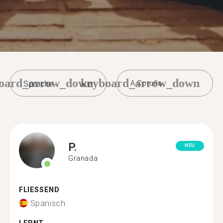
oard_arrow_down
keyboard_arrow_down
A Coruña
P.
NEU
Granada
FLIESSEND
Spanisch