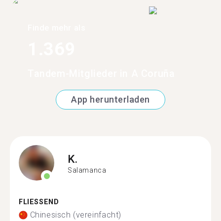
Finde mehr als
1.369
Tandem-Mitglieder in A Coruña
App herunterladen
K.
Salamanca
FLIESSEND
Chinesisch (vereinfacht)