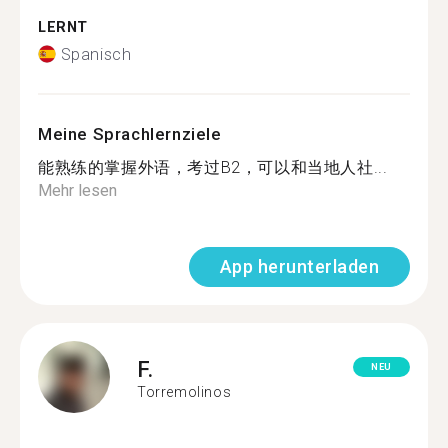
LERNT
Spanisch
Meine Sprachlernziele
能熟练的掌握外语，考过B2，可以和当地人社...
Mehr lesen
App herunterladen
F.
NEU
Torremolinos