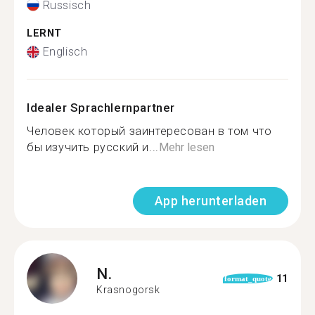
Russisch
LERNT
Englisch
Idealer Sprachlernpartner
Человек который заинтересован в том что
бы изучить русский и...
Mehr lesen
App herunterladen
N.
11
format_quote
Krasnogorsk