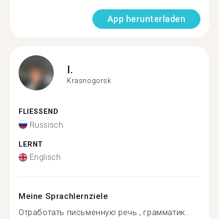
App herunterladen
I.
Krasnogorsk
FLIESSEND
Russisch
LERNT
Englisch
Meine Sprachlernziele
Отработать письменную речь , грамматик...