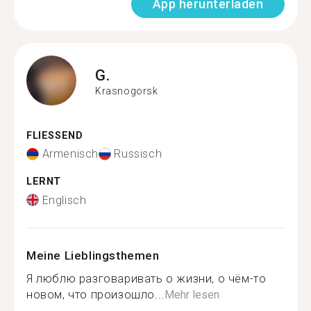
App herunterladen
G.
Krasnogorsk
FLIESSEND
Armenisch
Russisch
LERNT
Englisch
Meine Lieblingsthemen
Я люблю разговаривать о жизни, о чём-то
новом, что произошло...
Mehr lesen