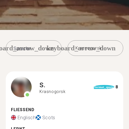
oard_arrow_down
keyboard_arrow_down
Krasnogorsk
S.
8
format_quote
Krasnogorsk
FLIESSEND
Englisch
Scots