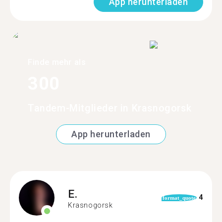
App herunterladen
Finde mehr als
300
Tandem-Mitglieder in Krasnogorsk
App herunterladen
E.
4
format_quote
Krasnogorsk