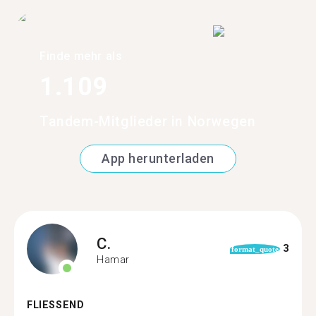
Finde mehr als
1.109
Tandem-Mitglieder in Norwegen
App herunterladen
C.
3
format_quote
Hamar
FLIESSEND