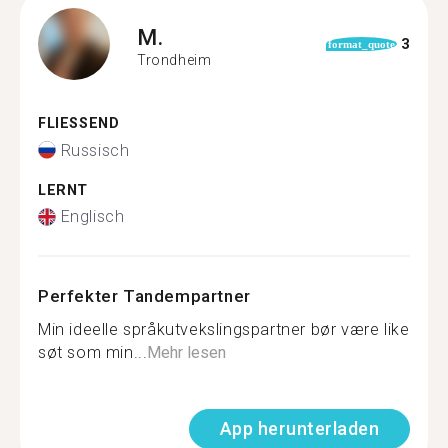
M.
3
format_quote
Trondheim
FLIESSEND
Russisch
LERNT
Englisch
Perfekter Tandempartner
Min ideelle språkutvekslingspartner bør være like
søt som min...
Mehr lesen
App herunterladen