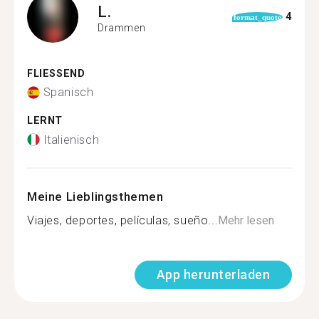
L.
4
format_quote
Drammen
FLIESSEND
Spanisch
LERNT
Italienisch
Meine Lieblingsthemen
Viajes, deportes, películas, sueño...
Mehr lesen
App herunterladen