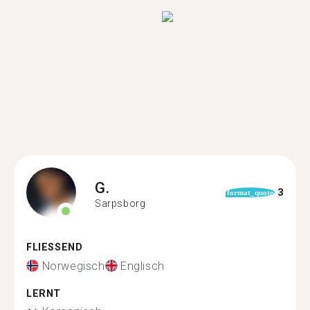
G.
3
format_quote
Sarpsborg
FLIESSEND
Norwegisch
Englisch
LERNT