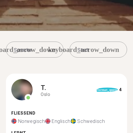
oard_arrow_down
keyboard_arrow_down
T.
4
format_quote
Oslo
FLIESSEND
Norwegisch
Englisch
Schwedisch