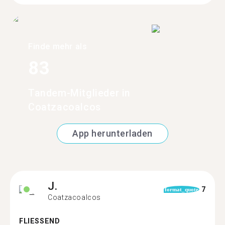
Finde mehr als
83
Tandem-Mitglieder in
Coatzacoalcos
App herunterladen
J.
7
format_quote
Coatzacoalcos
FLIESSEND