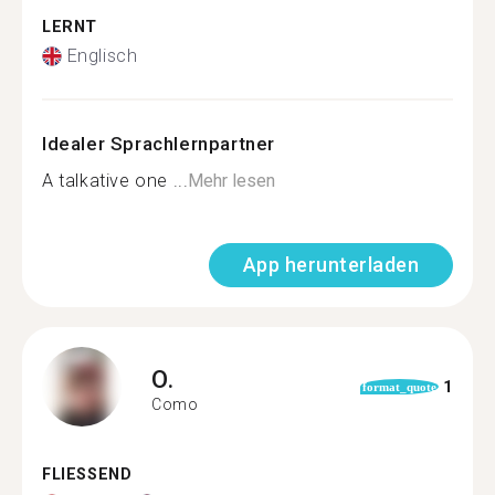
LERNT
Englisch
Idealer Sprachlernpartner
A talkative one ...
Mehr lesen
App herunterladen
O.
1
format_quote
Como
FLIESSEND