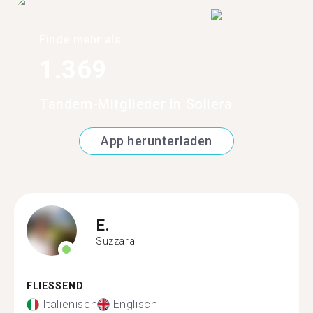
Finde mehr als
1.369
Tandem-Mitglieder in Soliera
App herunterladen
E.
Suzzara
FLIESSEND
Italienisch
Englisch