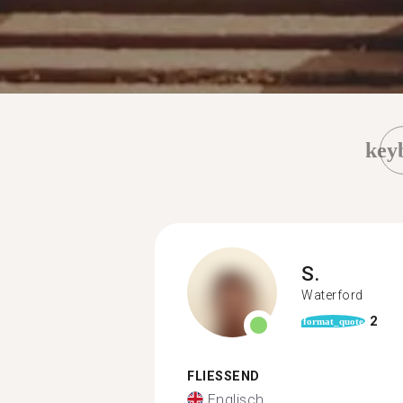
key
S.
Waterford
2
format_quote
FLIESSEND
Englisch