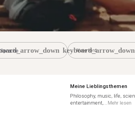
board_arrow_down
keyboard_arrow_down
Waterford
Meine Lieblingsthemen
Philosophy, music, life, sci
entertainment,...
Mehr lesen