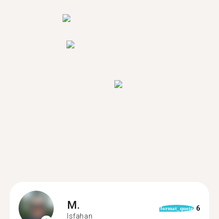
M.
6
format_quote
Isfahan