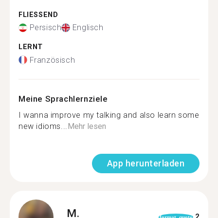
FLIESSEND
Persisch
Englisch
LERNT
Französisch
Meine Sprachlernziele
I wanna improve my talking and also learn some
new idioms...
Mehr lesen
App herunterladen
M.
2
format_quote