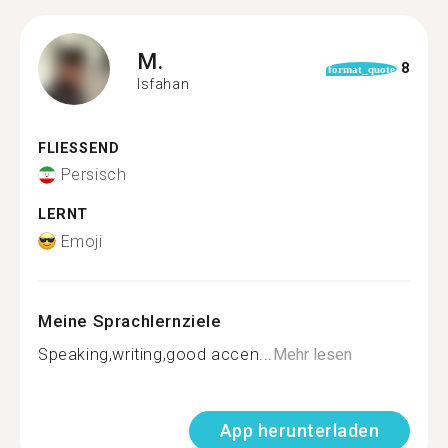
M.
8
format_quote
Isfahan
FLIESSEND
Persisch
LERNT
Emoji
Meine Sprachlernziele
Speaking,writing,good accen...
Mehr lesen
App herunterladen