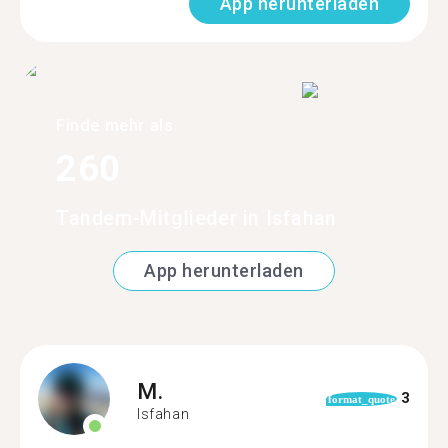
App herunterladen
Finde mehr als
260
Tandem-Mitglieder in Isfahan
App herunterladen
M.
3
format_quote
Isfahan