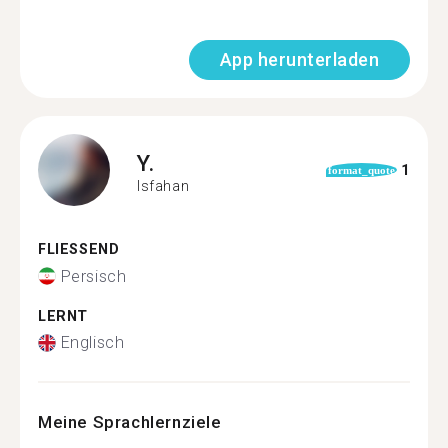
App herunterladen
Y.
1
format_quote
Isfahan
FLIESSEND
Persisch
LERNT
Englisch
Meine Sprachlernziele