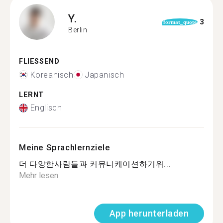
Y.
3
format_quote
Berlin
FLIESSEND
Koreanisch
Japanisch
LERNT
Englisch
Meine Sprachlernziele
더 다양한사람들과 커뮤니케이션하기위...
Mehr lesen
App herunterladen