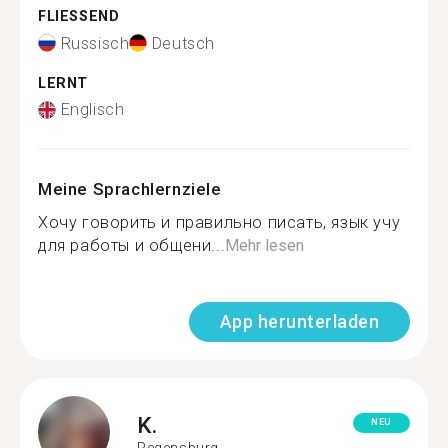
FLIESSEND
Russisch
Deutsch
LERNT
Englisch
Meine Sprachlernziele
Хочу говорить и правильно писать, язык учу
для работы и общени...
Mehr lesen
App herunterladen
K.
NEU
Regensburg