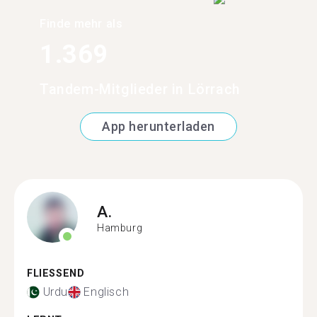
Finde mehr als
1.369
Tandem-Mitglieder in Lörrach
App herunterladen
A.
Hamburg
FLIESSEND
Urdu
Englisch