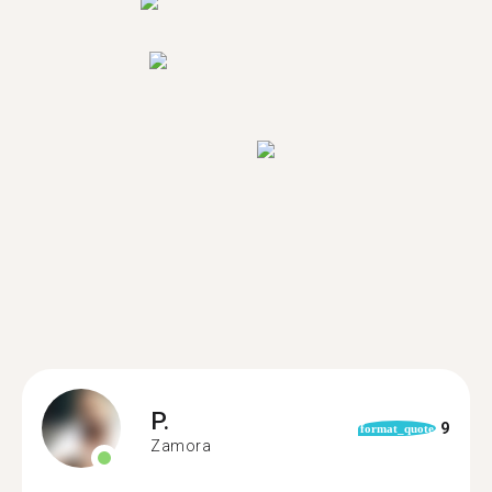
P.
9
format_quote
Zamora