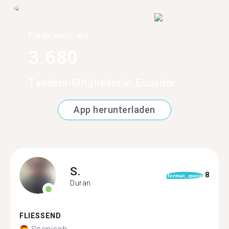
Finde mehr als
3.680
Tandem-Mitglieder in Ecuador
App herunterladen
S.
8
format_quote
Duran
FLIESSEND