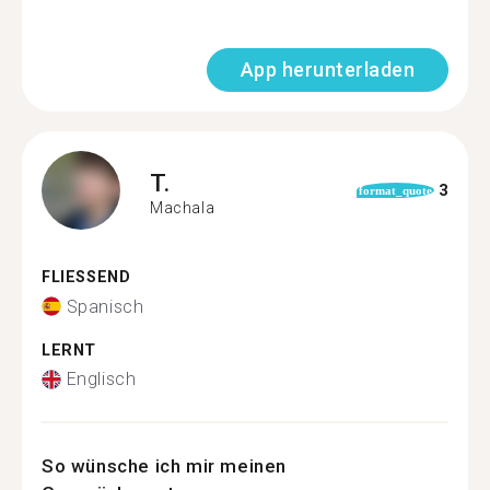
App herunterladen
T.
3
format_quote
Machala
FLIESSEND
Spanisch
LERNT
Englisch
So wünsche ich mir meinen