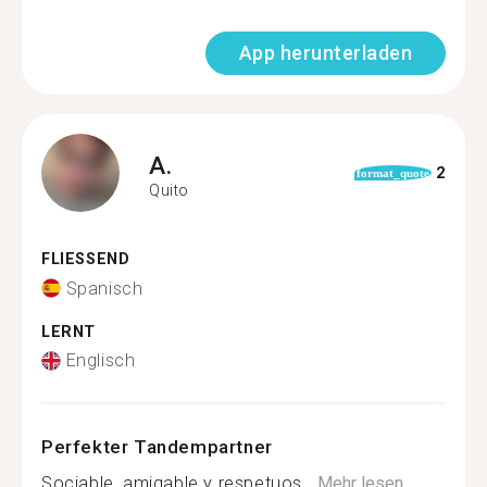
App herunterladen
A.
2
format_quote
Quito
FLIESSEND
Spanisch
LERNT
Englisch
Perfekter Tandempartner
Sociable, amigable y respetuos...
Mehr lesen