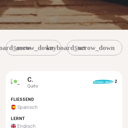
oard_arrow_down
keyboard_arrow_down
C.
2
format_quote
Quito
FLIESSEND
Spanisch
LERNT
Englisch