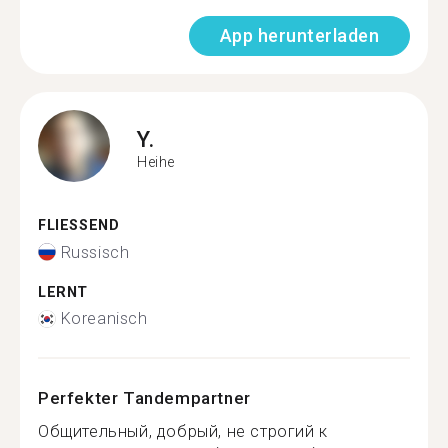
App herunterladen
Y.
Heihe
FLIESSEND
Russisch
LERNT
Koreanisch
Perfekter Tandempartner
Общительный, добрый, не строгий к