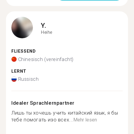
Y.
Heihe
FLIESSEND
Chinesisch (vereinfacht)
LERNT
Russisch
Idealer Sprachlernpartner
Лишь ты хочешь учить китайский язык, я бы
тебе помогать изо всех...
Mehr lesen