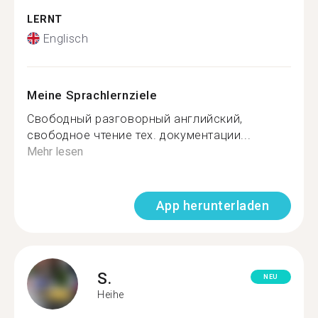
LERNT
Englisch
Meine Sprachlernziele
Свободный разговорный английский,
свободное чтение тех. документации...
Mehr lesen
App herunterladen
S.
NEU
Heihe