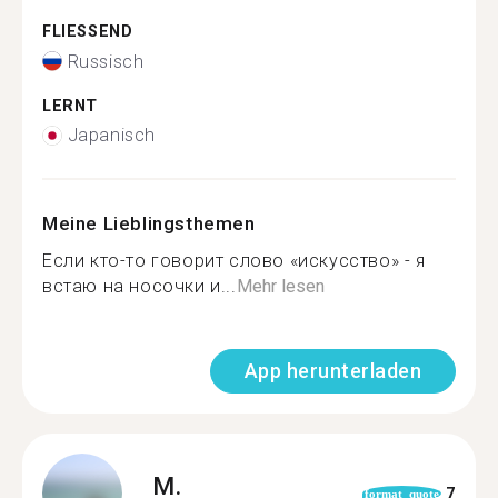
FLIESSEND
Russisch
LERNT
Japanisch
Meine Lieblingsthemen
Если кто-то говорит слово «искусство» - я
встаю на носочки и...
Mehr lesen
App herunterladen
M.
7
format_quote