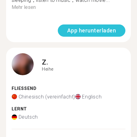
sleeping，listen to music，watch movie...
Mehr lesen
App herunterladen
Z.
Heihe
FLIESSEND
Chinesisch (vereinfacht)
Englisch
LERNT
Deutsch