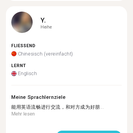
Y.
Heihe
FLIESSEND
Chinesisch (vereinfacht)
LERNT
Englisch
Meine Sprachlernziele
能用英语流畅进行交流，和对方成为好朋...
Mehr lesen