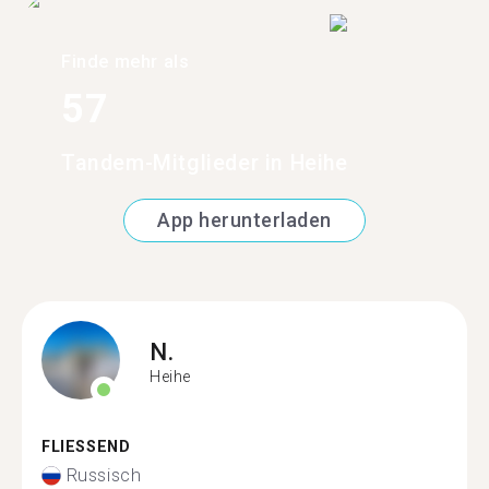
Finde mehr als
57
Tandem-Mitglieder in Heihe
App herunterladen
N.
Heihe
FLIESSEND
Russisch