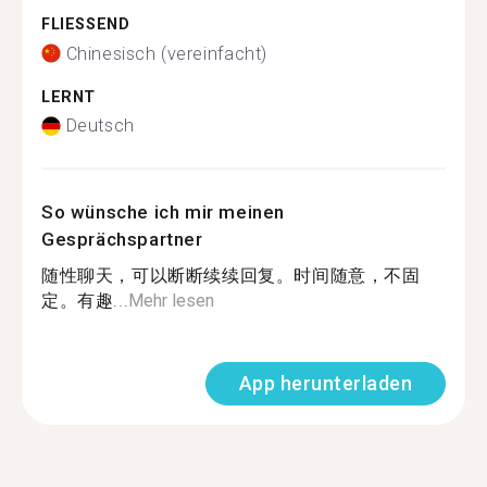
FLIESSEND
Chinesisch (vereinfacht)
LERNT
Deutsch
So wünsche ich mir meinen
Gesprächspartner
随性聊天，可以断断续续回复。时间随意，不固
定。有趣...
Mehr lesen
App herunterladen