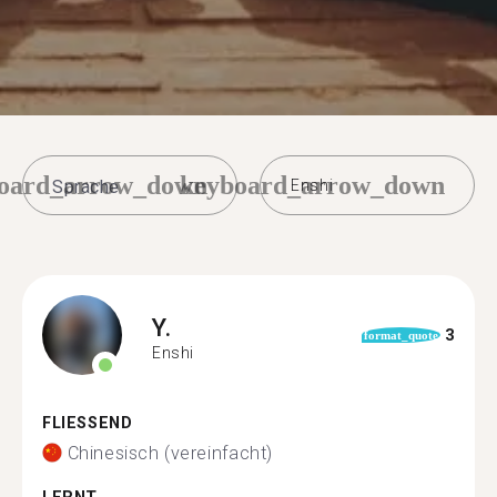
oard_arrow_down
keyboard_arrow_down
Enshi
Y.
3
format_quote
Enshi
FLIESSEND
Chinesisch (vereinfacht)