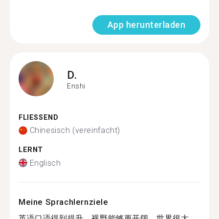
App herunterladen
D.
Enshi
FLIESSEND
Chinesisch (vereinfacht)
LERNT
Englisch
Meine Sprachlernziele
英语口语得到提升，视野能够更开阔。世界很大，