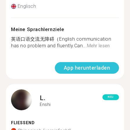
Englisch
Meine Sprachlernziele
英语口语交流无障碍（English communication
has no problem and fluently.Can...
Mehr lesen
App herunterladen
L.
NEU
Enshi
FLIESSEND