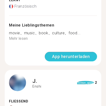
LERNT
Französisch
Meine Lieblingsthemen
movie、music、book、culture、food...
Mehr lesen
App herunterladen
J.
2
format_quote
Enshi
FLIESSEND