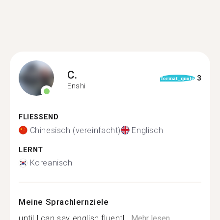
C.
3
format_quote
Enshi
FLIESSEND
Chinesisch (vereinfacht)
Englisch
LERNT
Koreanisch
Meine Sprachlernziele
until l can say english fluentl...
Mehr lesen