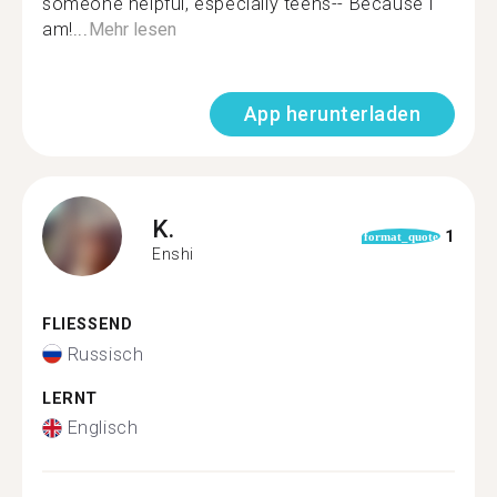
someone helpful, especially teens-- Because I
am!...
Mehr lesen
App herunterladen
K.
1
format_quote
Enshi
FLIESSEND
Russisch
LERNT
Englisch