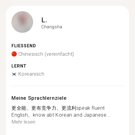
L.
Changsha
FLIESSEND
Chinesisch (vereinfacht)
LERNT
Koreanisch
Meine Sprachlernziele
更全能、更有竞争力、更流利speak fluent
English、know abt Korean and Japanese...
Mehr lesen