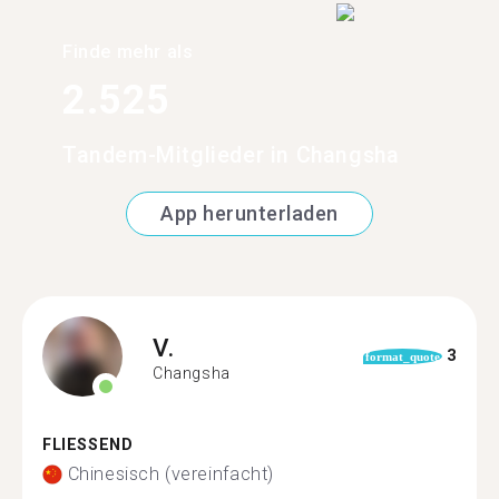
Finde mehr als
2.525
Tandem-Mitglieder in Changsha
App herunterladen
V.
3
format_quote
Changsha
FLIESSEND
Chinesisch (vereinfacht)