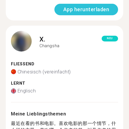
App herunterladen
X.
NEU
Changsha
FLIESSEND
Chinesisch (vereinfacht)
LERNT
Englisch
Meine Lieblingsthemen
最近在看的书和电影。喜欢电影的那一个情节，什