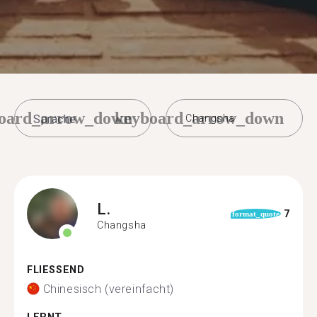
oard_arrow_down
keyboard_arrow_down
Changsha
L.
7
format_quote
Changsha
FLIESSEND
Chinesisch (vereinfacht)