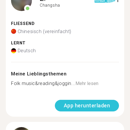
1
format_quote
Changsha
FLIESSEND
Chinesisch (vereinfacht)
LERNT
Deutsch
Meine Lieblingsthemen
Folk music&reading&joggin...
Mehr lesen
App herunterladen