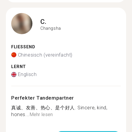
C.
Changsha
FLIESSEND
Chinesisch (vereinfacht)
LERNT
Englisch
Perfekter Tandempartner
真诚、友善、热心、是个好人. Sincere, kind,
hones...
Mehr lesen