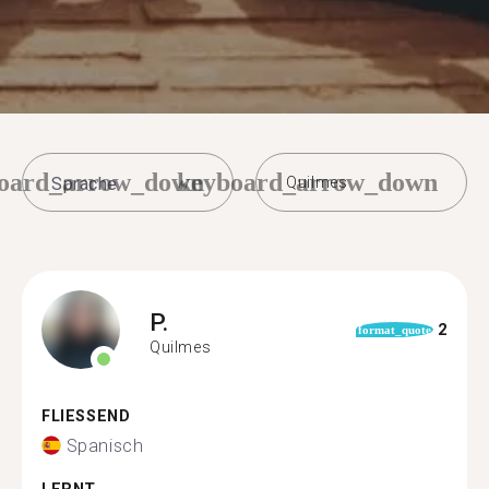
oard_arrow_down
keyboard_arrow_down
Quilmes
P.
2
format_quote
Quilmes
FLIESSEND
Spanisch