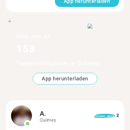
App herunterladen
Finde mehr als
158
Tandem-Mitglieder in Quilmes
App herunterladen
A.
2
format_quote
Quilmes