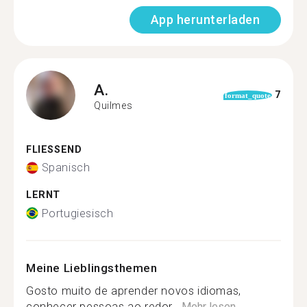
App herunterladen
A.
7
format_quote
Quilmes
FLIESSEND
Spanisch
LERNT
Portugiesisch
Meine Lieblingsthemen
Gosto muito de aprender novos idiomas,
conhecer pessoas ao redor...
Mehr lesen