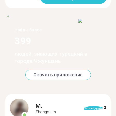
Найди более
399
людей, знающих турецкий в
городе Чжуншань
Скачать приложение
M.
3
format_quote
Zhongshan