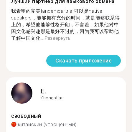
Лучший партнер для языкового обмена
我希望的完美tandempartner可以是native
speakers，能够拥有充分的时间，就是能够联系得
上的，希望他能够性格开朗，不害羞，如果他对中
国文化感兴趣那是最好不过的，因为我可以帮助他
了解中国文化...
Развернуть
Скачать приложение
E.
Zhongshan
СВОБОДНЫЙ
китайский (упрощенный)