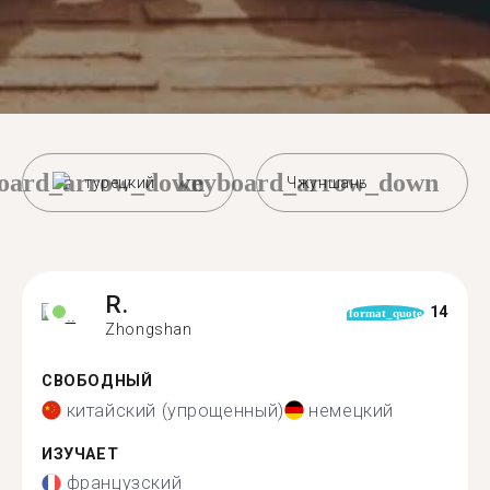
oard_arrow_down
keyboard_arrow_down
турецкий
Чжуншань
R.
14
format_quote
Zhongshan
СВОБОДНЫЙ
китайский (упрощенный)
немецкий
ИЗУЧАЕТ
французский