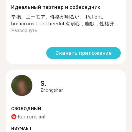
Идеальный партнер и собеседник
辛抱、ユーモア、性格が明るい。 Patient,
humorous and cheerful 有耐心，幽默，性格开...
Развернуть
Скачать приложение
S.
Zhongshan
СВОБОДНЫЙ
Кантонский
ИЗУЧАЕТ