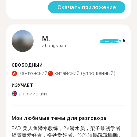
Скачать приложение
M.
6
format_quote
Zhongshan
СВОБОДНЫЙ
Кантонский
китайский (упрощенный)
ИЗУЧАЕТ
английский
Мои любимые темы для разговора
PADI美人鱼潜水教练，2⭐️潜水员，架子鼓初学者
钢管舞爱好者，撸铁爱好者。吃吃喝喝玩玩睡睡。