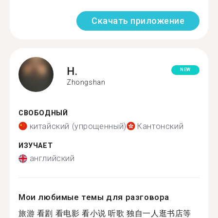
Скачать приложение
H.
NEW
Zhongshan
СВОБОДНЫЙ
китайский (упрощенный)
Кантонский
ИЗУЧАЕТ
английский
Мои любимые темы для разговора
旅游 看剧 看电影 看小说 听歌 独自一人逛书店等