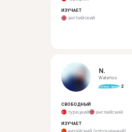
ИЗУЧАЕТ
английский
N.
Waterloo
2
format_quote
СВОБОДНЫЙ
турецкий
английский
ИЗУЧАЕТ
китайский (упрощенный)