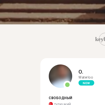
key
O.
Waterloo
NEW
СВОБОДНЫЙ
турецкий