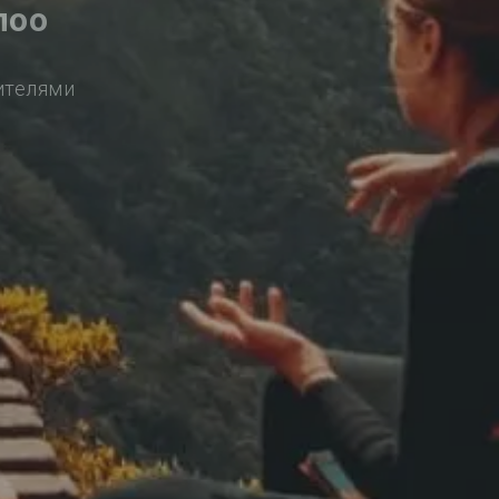
лоо
ителями