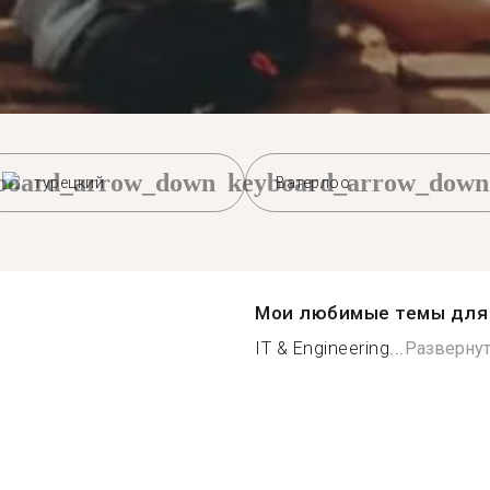
board_arrow_down
keyboard_arrow_down
турецкий
Ватерлоо
Мои любимые темы для 
IT & Engineering...
Разверну