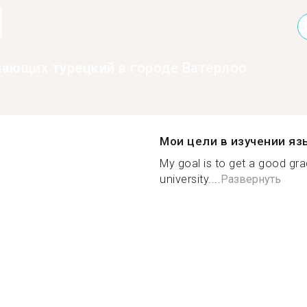
1
нающих турецкий в городе Ватерлоо
Мои цели в изучении яз
My goal is to get a good gra
university....
Развернуть