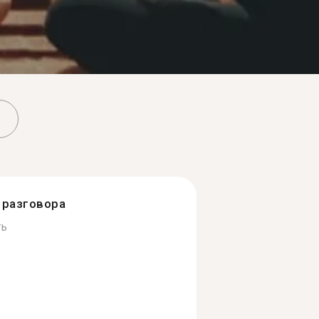
разговора
ть