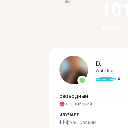
10
людей, з
D.
Waterloo
4
format_quote
СВОБОДНЫЙ
английский
ИЗУЧАЕТ
французский