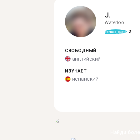
J.
Waterloo
2
format_quote
СВОБОДНЫЙ
английский
ИЗУЧАЕТ
испанский
Найди бол