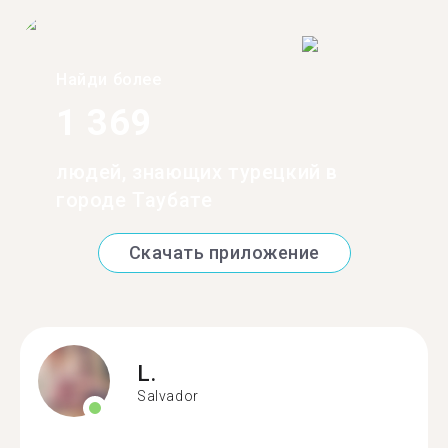
Найди более
1 369
людей, знающих турецкий в
городе Таубате
Скачать приложение
L.
Salvador