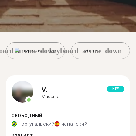
oard_arrow_down
keyboard_arrow_down
турецкий
Таубате
V.
NEW
Macaíba
СВОБОДНЫЙ
португальский
испанский