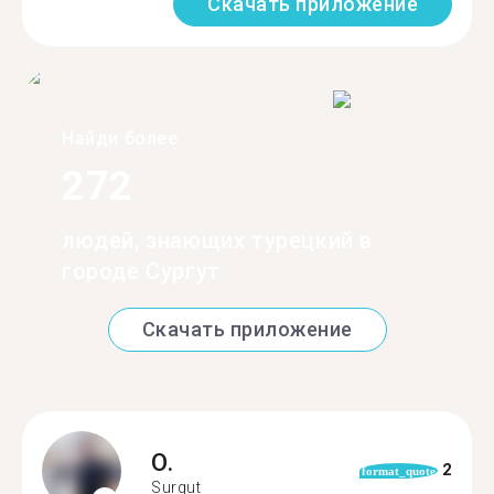
Скачать приложение
Найди более
272
людей, знающих турецкий в
городе Сургут
Скачать приложение
O.
2
format_quote
Surgut