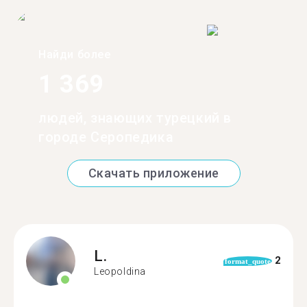
Найди более
1 369
людей, знающих турецкий в
городе Серопедика
Скачать приложение
L.
2
format_quote
Leopoldina