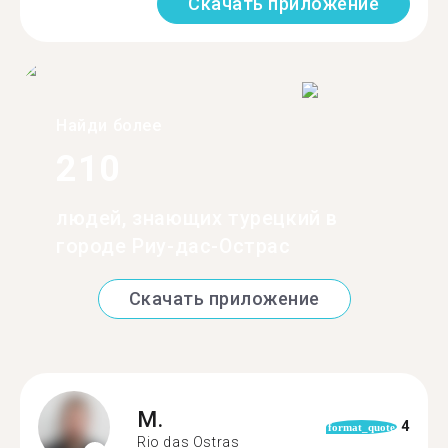
Скачать приложение
Найди более
210
людей, знающих турецкий в
городе Риу-дас-Острас
Скачать приложение
M.
4
format_quote
Rio das Ostras