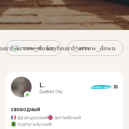
oard_arrow_down
keyboard_arrow_down
турецкий
Квебек
L.
35
format_quote
Quebec City
СВОБОДНЫЙ
французский
английский
португальский