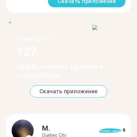
Скачать приложение
Найди более
127
людей, знающих турецкий в
городе Квебек
Скачать приложение
M.
9
format_quote
Quebec City