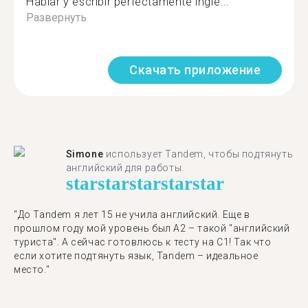
Hablar y escribir perfectamente inglé...
Развернуть
Скачать приложение
Simone
использует Tandem, чтобы подтянуть
английский для работы.
star
star
star
star
star
"До Tandem я лет 15 не учила английский. Еще в
прошлом году мой уровень был A2 – такой "английский
туриста". А сейчас готовлюсь к тесту на C1! Так что
если хотите подтянуть язык, Tandem – идеальное
место."