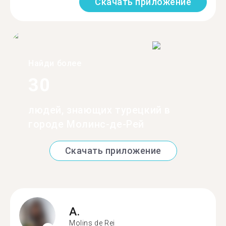
Скачать приложение
Найди более
30
людей, знающих турецкий в
городе Молинс-де-Рей
Скачать приложение
A.
Molins de Rei